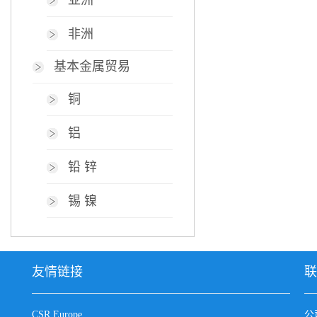
亚洲
非洲
基本金属贸易
铜
铝
铅 锌
锡 镍
友情链接
联
CSR Europe
公