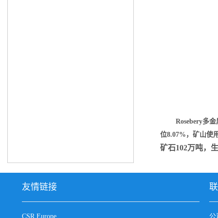
Rosebery
多金
位
8.07%
，矿山使
矿石
102
万吨，
友情链接
联
CSR Europe
公