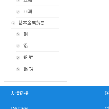
亚洲
非洲
基本金属贸易
铜
铝
铅 锌
锡 镍
友情链接
联
CSR Europe
公